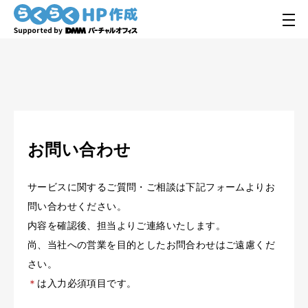
サービスについて
機能一覧
ご利用料金
よくある質問
お問い合わせ
お知らせ
サービスに関するご質問・ご相談は下記フォームよりお
問い合わせください。
らくらくHP作成
内容を確認後、担当よりご連絡いたします。
尚、当社への営業を目的としたお問合わせはご遠慮くだ
Supported by DMMバーチャルオフィス
さい。
営業時間 : 10:00〜18:00
(定休日 / 土日祝)
＊
は入力必須項目です。