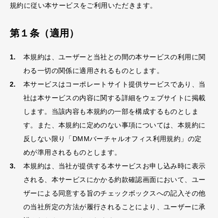
ログイン
無料デモ作成
規約に従い本サービスをご利用いただきます。
第１条（適用）
利用規約
プライバシーポリシー
運営会社
お問い合わせ
© らくらくHP作成 Supported by DMMバーチャルオフィス
本規約は、ユーザーと当社との間の本サービスの利用に関
わる一切の関係に適用されるものとします。
本サービスはコーポレートサイト提供サービスであり、当
社は本サービスの内容に関する詳細をウェブサイトに掲載
します。当該内容も本規約の一部を構成するものとしま
す。また、本規約に定めのない事項については、本規約に
反しない限り「DMMバーチャルオフィス利用規約」の定
めが準用されるものとします。
本規約は、当社が提供する本サービスお申し込み時に表示
される、本サービスにかかる約款確認画面において、ユー
ザーによる同意する旨のチェックボックスへの記入その他
の当社所定の方法が履行されることにより、ユーザーに承