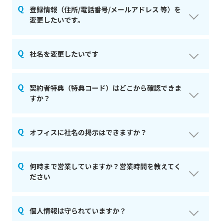
ご迷惑をおかけし、大変申し訳ございません。
登録情報（住所/電話番号/メールアドレス 等）を
変更したいです。
以下の操作を行っていただくことで、エラーが解消され
ることがございますので
お試しいただきますようお願いいたします。
会員サイトより変更申請が可能です。
社名を変更したいです
＝＝＝＝＝＝＝＝＝＝＝＝＝＝
【ご登録情報 変更申請方法】
・シークレットブラウザでの操作
https://virtualoffice.dmm.com/member/login
＜これから社名を変更予定の場合＞
契約者特典（特典コード）はどこから確認できま
・別ブラウザでの操作
会員サイトログイン>右上の人型アイコン>会員情報>基
同店舗内で同じ社名の方がいないか確認を行いますの
すか？
・別デバイスでの操作
本情報内「基本情報の変更は こちら から申請してくだ
で、運営までご連絡ください。
・キャッシュクリア後の操作
さい。」の「こちら」をクリック>登録情報変更フォー
＝＝＝＝＝＝＝＝＝＝＝＝＝＝
ムにて、ご希望の変更箇所をご回答ください。
■メールアドレス：
会員サイトよりご確認いただけます。
オフィスに社名の掲示はできますか？
To：info@virtualoffice.dmm.com、From：ご登録の
お得な特典が満載ですので、ぜひご利用ください。
【注意事項】
メールアドレス
上記をお試していただいても引き続きエラーが発生いた
・変更完了後、返信用アドレスへ完了メールを送信いた
■本文：以下内容を記載の上ご連絡ください。
【確認方法】
します場合は、
申し訳ございません。
します。
何時まで営業していますか？営業時間を教えてく
---------------------------------
会員画面＞右上アイコン（マイページ）＞「契約者特
ご状況を確認させていただく為、以下内容をメールにて
社名を掲示するサービスは行っておりません。
完了メール受信まで登録情報の変更は行われておりま
ださい
【変更予定社名】
典」を押下
ご連絡いただきますようお願いいたします。
予めご了承くださいませ。
せんので予めご了承くださいませ。
・社名：
また、不備がございました場合は返信アドレスへご連
・社名（ヨミガナ）：
＝＝＝＝＝＝＝＝＝＝＝＝＝＝
絡をいたしますので、ご返信をお願いします。
営業時間、休業日は下記の通りです。
個人情報は守られていますか？
■メールアドレス：info@virtualoffice.dmm.com
・転送先住所が変更となる場合、定期転送日の前日まで
【本人確認事項】