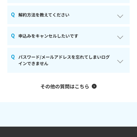
■本文：以下内容を記載の上ご連絡ください。
にご申請くださいませ。
【営業時間】平日10時～18時
・会員ID：
当日にご連絡いただきますと、定期転送分の住所変更
（来店受取り可能時間：平日11時～18時）
・契約者名：
個人情報保護方針に基づき、厳正な管理が行われていま
解約方法を教えてください
【本人確認事項】
が間に合わない可能性がございますことご留意くださ
す。安心してサービスをご利用ください。
・名前
い。
【休業日】土曜・日曜・祝日
---------------------------------
個人情報保護方針につきましては下記ご参照ください。
・電話番号
・法人契約のお客様におかれましては、企業情報（転送
＜個人情報保護方針＞
登記やWebサイト、名刺等すべての媒体より弊社住所を
申込みをキャンセルしたいです
先住所含む）/代表者様情報/担当者様情報でフォームの
その他営業日に変更がある場合は、ホームページまたは
---------------------------
削除いただいてから、会員サイトよりお手続きをお願い
申請がわかれております。
会員サイトにてお知らせします。
＝＝＝＝＝＝＝＝＝＝＝＝＝＝＝＝＝
【エラー時の環境について】
いたします。
同時に複数箇所を変更される場合は、変更箇所ごとに
＜すでに社名を変更登記が完了した場合＞
①ご使用のデバイス（PCのMacbook Proなど）
ご申請をお願いします。
下記フォームよりキャンセル申請をお願いいたします。
パスワード/メールアドレスを忘れてしまいログ
新社名の履歴事項全部証明書をご用意の上、登録情報変
②ご使用のブラウザ（Google Chromなど）
【解約申請方法】
・営業時間は平日10:00～18:00です。
▼
お申込みキャンセルフォーム
インできません
更フォームからご申請をお願いします。
③エラー発生日時
会員サイトログイン>右上の人型アイコン>会員情報>解
営業時間外にご連絡いただいた場合は翌営業日以降に
※お申し込みキャンセルは審査完了前のお客様に限りま
④詳しい症状
約申請「申し込む」>はい>
解約申請フォームが別ウィン
対応いたします。
す。
【申請方法】
⑤エラー発生時のスクリーンショットがございました
ドウで開きますのでフォーム提出をお願いします。
https://virtualoffice.dmm.com/member/login
●パスワードをお忘れの場合
その他の質問はこちら
ら、添付をお願いいたします。
※別途、ご登録メールアドレス宛へ解約手続きに関する
会員サイトログイン>右上の人型アイコン>会員情報>基
こちら
よりパスワード再設定のお手続きをお願いしま
※スクリーンショットが無い場合は、どのような画面が
メールが送付されます。
本情報内「基本情報の変更は こちら から申請してくだ
す。
表示されたかご教示ください。
あとで解約申請手続きを行われる場合は、メール内
さい。」の「こちら」をクリック>登録情報変更フォー
※すでに会員サイトへログイン済みでパスワードを変更
例：404エラーが発生した、DMMのサイトの画面内に赤
URLよりご申請ください。
ムが表示されますので、各設問に回答してください。
されたい場合は、事前にログアウトしてから上記URLよ
い文字で「システムエラーが発生しました」と表示され
※「契約内容変更箇所」は「企業」>次ページで「会社
りご変更ください。
た 等
▼ご準備いただくもの▼
名」をご選択ください
---------------------------
【個人】
●メールアドレスをお忘れの場合
＝＝＝＝＝＝＝＝＝＝＝＝＝＝
・保証金返金用の口座情報
---------------------------------
運営までお問い合わせください。その際、本人確認とし