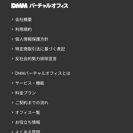
※保証金をお支払いいただいている方（会員ID：
※営業時間は平日10:00～18:00です。
て以下をお伺いしております。
020000未満の方）のみ
営業時間外にご連絡いただいた場合は翌営業日に対応い
・お名前
・当サービスの住所を使用されていた媒体（ホームペー
たします。
・生年月日
ジ等）において住所を変更/削除したことが確認できる
会社概要
※
・電話番号
変更はご契約者様本人（法人の場合は代表者またはご
箇所の画像
登録済みの担当者）の方からの申請のみ可能
メールでお問い合わせの場合は、上記記載の上お問い合
です。
利用規約
※必ず住所変更完了後にご申請ください。
セキュリティ上、代理の方からの変更は受付いたしか
わせください。
【法人】
個人情報保護方針
ねますのでご了承くださいませ。
・保証金返金用の口座情報
・履歴事項全部証明書のご提出より1週間以内は旧社名
特定商取引法に基づく表記
※保証金をお支払いいただいている方（会員ID：
での受取が可能ですが、以降は旧社名宛に届いたお荷物
020000未満の方）のみ
反社会的勢力排除宣言
は差戻とさせていただきますので、予めご了承ください
・住所変更後の履歴事項全部証明書 または 清算結了日
ませ。
が記載された閉鎖事項証明書
※同店舗内ですでに同一の社名を使用されている会員様
DMMバーチャルオフィスとは
・当サービスの住所を使用されていた媒体（ホームペー
がいる場合、
ジ等）において住所を変更/削除したことが確認できる
サービス・機能
ご希望に添えない可能性がございますことご留意くだ
箇所の画像
さい。
料金プラン
※必ず住所変更完了後にご申請ください。
ご契約までの流れ
▼ご提出の際の注意事項▼
オフィス一覧
・上記フォームのご提出後、運営にて内容確認をし、運
営承認の月末が解約日（サービス利用可能最終日）とな
お役立ち情報
ります。
運営の確認には、7営業日ほど要しますので、解約希
よくある質問