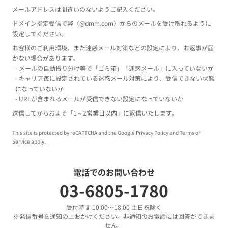
メールアドレスは間違いのないようご記入ください。
ドメイン指定受信で弊（@dmm.com）からのメールを受け取れるように
設定してください。
お客様のご利用環境、また迷惑メール対策などの設定により、お返事が届
かない場合があります。
- メールの自動振り分け等で「ゴミ箱」「迷惑メール」に入っていないか
- キャリア毎に設定されている迷惑メール対策により、受信できない状態
になっていないか
- URLが含まれるメールが受信できない設定になっていないか
送信してからおよそ「1～2営業日以内」に返信いたします。
This site is protected by reCAPTCHA and the Google
Privacy Policy
and
Terms of
Service
apply.
電話でのお問い合わせ
03-6805-1780
受付時間 10:00〜18:00 土日祝除く
※発信番号を通知の上おかけください。非通知のお電話には回答ができま
せん。