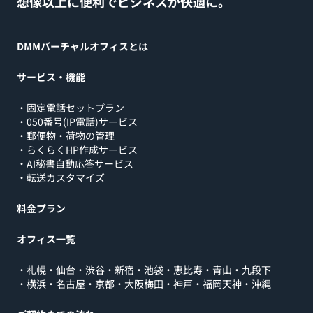
想像以上に便利でビジネスが快適に。
DMMバーチャルオフィスとは
サービス・機能
・
固定電話セットプラン
・
050番号(IP電話)サービス
・
郵便物・荷物の管理
・
らくらくHP作成サービス
・
AI秘書自動応答サービス
・
転送カスタマイズ
料金プラン
オフィス一覧
・
札幌
・
仙台
・
渋谷
・
新宿
・
池袋
・
恵比寿
・
青山
・
九段下
・
横浜
・
名古屋
・
京都
・
大阪梅田
・
神戸
・
福岡天神
・
沖縄