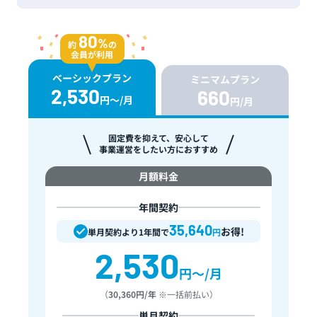
80
%
約
の
会員が利用
ベーシックプラン
ミニマムプラン
2,530
660
円〜/月
円/月
ベーシックプラン
固定費を抑えて、安心して
事業運営をしたい方におすすめ
月額料金
年間契約
35,640
お得!
単月契約より1年間で
円
2,530
円〜/月
（
30,360円/年
※一括前払い）
単月契約