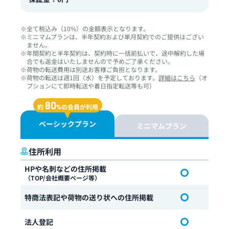
※全て税込み（10%）の金額表示となります。
※ミニマムプランは、半年契約および単月契約でのご提供はござい
ません。
※年間契約と半年契約は、契約時に一括前払いで、途中解約した場
合でも返金はいたしませんので予めご了承ください。
※荷物の転送費用は別途お客様ご負担となります。
※荷物の転送は週1回（水）を予定しております。
詳細はこちら
（オ
プションにて即時転送や着日指定転送等も可）
80
約
の会員が利用
%
ベーシックプラン
ミニマムプラン
住所利用
HPや名刺などの住所掲載
（TOP/会社概要ページ等）
特商法表記や荷物の送り状への住所掲載
法人登記