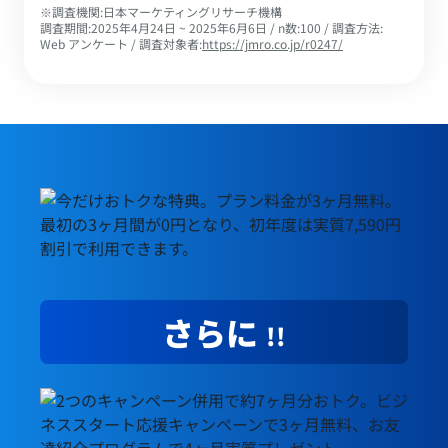
調査機関:日本マーケティングリサーチ機構
調査期間:2025年4月24日 ~ 2025年6月6日 / n数:100 / 調査方法:
Web アンケート / 調査対象者:
https://jmro.co.jp/r0247/
4ヶ月目以降は月々2,530円から。 ※初年度の基本料金7
さらに
!!