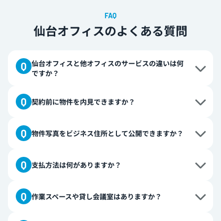
仙台オフィスのよくある質問
仙台オフィスと他オフィスのサービスの違いは何
ですか？
サービスに関する違いとしては以下の点がございます。
契約前に物件を内見できますか？
・郵便物の来店受け取りNG（銀座オフィス、横浜オフ
ィス、名古屋オフィスは対応可）
内見は行っておりません。ご提供している住所の内部は
物件写真をビジネス住所として公開できますか？
弊社事務所として利用しているため公開は予定しており
ません。
申し訳ございません。外観写真の掲載はお断りさせてい
支払方法は何がありますか？
ただいております。
現在はクレジットカードのみとなっております。
作業スペースや貸し会議室はありますか？