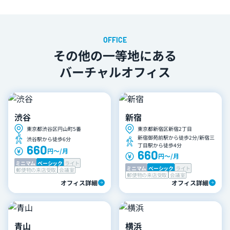
会員様向けの住所の確認方法については
こちら
その他の一等地にある
バーチャルオフィス
渋谷
新宿
東京都渋谷区円山町5番
東京都新宿区新宿2丁目
新宿御苑前駅から徒歩2分/新宿三
渋谷駅から徒歩6分
丁目駅から徒歩4分
660
円〜/月
660
円〜/月
ミニマム
ベーシック
ライト
ミニマム
ベーシック
ライト
郵便物の来店受取
会議室
郵便物の来店受取
会議室
オフィス詳細
オフィス詳細
青山
横浜