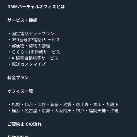
DMMバーチャルオフィスとは
サービス・機能
・
固定電話セットプラン
・
050番号(IP電話)サービス
・
郵便物・荷物の管理
・
らくらくHP作成サービス
・
AI秘書自動応答サービス
・
転送カスタマイズ
料金プラン
オフィス一覧
・
札幌
・
仙台
・
渋谷
・
新宿
・
池袋
・
恵比寿
・
青山
・
九段下
・
横浜
・
名古屋
・
京都
・
大阪梅田
・
神戸
・
福岡天神
・
沖縄
ご契約までの流れ