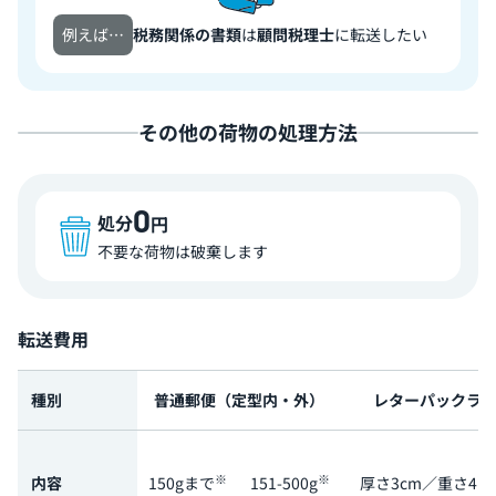
例えば…
税務関係の書類
は
顧問税理士
に転送したい
その他の荷物の処理方法
0
処分
円
不要な荷物は破棄します
転送費用
種別
普通郵便（定型内・外）
レターパックラ
※
※
内容
150gまで
151-500g
厚さ3cm／重さ4k