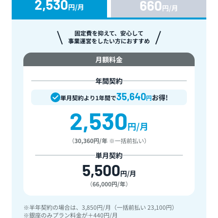
2,530
660
円/月
円/月
ベーシックプラン
固定費を抑えて、安心して
事業運営をしたい方におすすめ
月額料金
年間契約
35,640
お得!
単月契約より1年間で
円
2,530
円/月
（
30,360円/年
※一括前払い）
単月契約
5,500
円/月
（
66,000円/年
）
半年契約の場合は、3,850円/月（一括前払い 23,100円）
銀座のみプラン料金が＋440円/月