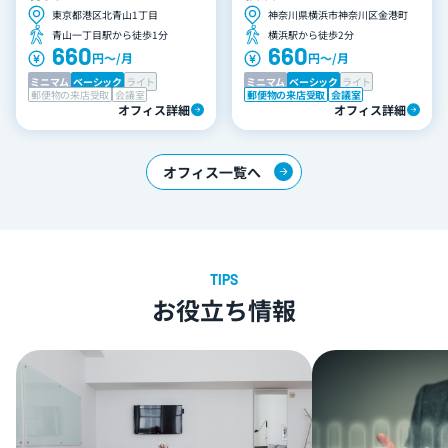
東京都港区北青山1丁目
神奈川県横浜市神奈川区金港町
青山一丁目駅から徒歩1分
横浜駅から徒歩2分
660
660
円〜/月
円〜/月
ミニマム
ベーシック
ライト
ミニマム
ベーシック
ライト
郵便物の来店受取
会議室
郵便物の来店受取
会議室
オフィス詳細
オフィス詳細
オフィス一覧へ
お役立ち情報