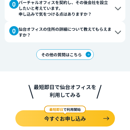
現在は名古屋オフィス、横浜オフィスのオフィス内に貸
バーチャルオフィスを契約し、その後会社を設立
し会議室をご用意しています。
したいと考えています。
他のオフィスでは貸し会議室やワークスペースのご用意
申し込みで気をつける点はありますか？
がございませんが、提携しているポータル会社の会議室
を割引価格でご利用いただけます。
これから会社設立される場合、会社代表者になられる個
仙台オフィスの住所の詳細について教えてもらえま
お客様のご都合に合うエリアや広さをお選びいただけま
人の方でお申込みください。ご契約完了後に貸出住所を
すか？
すので、お打ち合わせや、リモートワークの際にぜひご
開示いたしますので、法人登記等にご使用いただけるよ
使用ください。
うになります。また、法人設立完了後は法人切り替えの
▼契約者特典の詳細については
こちら
当サービスでは、会員の皆様に安心してご利用いただく
お手続きをお願いいたします。
その他の質問はこちら
ため、貸出住所の詳細（番地以下）はご契約後に開示さ
せていただいております。
※DMMが住所を非公開にす
る理由
住所のイメージを以下に記載いたしますので、ご参考に
していただきますと幸いです。
最短即日で仙台オフィスを
仙台オフィス：宮城県仙台市中央区2丁目
利用してみる
（駅チカオフィスビル/仙台駅から徒歩7分/広瀬通駅か
ら徒歩1分/ビル名+階数表記）
最短即日
で利用開始
※登記を含め、住所を使用される際に建物名や階数・号
今すぐお申し込み
室の省略はできません。